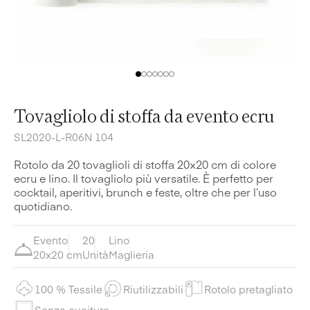
Tovagliolo di stoffa da evento ecru
SL2020-L-R06N 104
Rotolo da 20 tovaglioli di stoffa 20×20 cm di colore
ecru e lino. Il tovagliolo più versatile. È perfetto per
cocktail, aperitivi, brunch e feste, oltre che per l’uso
quotidiano.
Evento
20
Lino
20x20 cm
Unità
Maglieria
100 % Tessile
Riutilizzabili
Rotolo pretagliato
Senza cuciture