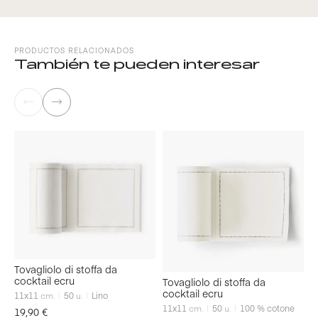
PRODUCTOS RELACIONADOS
También te pueden interesar
Tovagliolo di stoffa da
T
cocktail ecru
e
Tovagliolo di stoffa da
cocktail ecru
11x11
cm.
50
u.
Lino
3
11x11
cm.
50
u.
100 % cotone
19,90
€
1