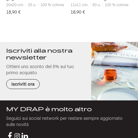
20x20
cm.
25
u.
100 % cotone
11x11
cm.
50
u.
100 % cotone
18,90
€
18,90
€
Iscriviti alla nostra
newsletter
Ottieni uno sconto del 5% sul tuo
primo acquisto
Iscriviti ora
MY DRAP è molto altro
Seguici sui social network per restare sempre aggiornato
sulle novità