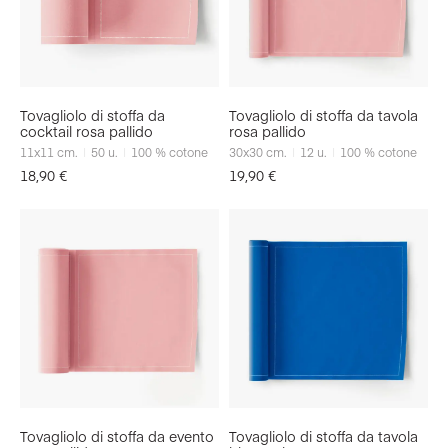
Tovagliolo di stoffa da
Tovagliolo di stoffa da tavola
cocktail rosa pallido
rosa pallido
11x11
cm.
50
u.
100 % cotone
30x30
cm.
12
u.
100 % cotone
18,90
€
19,90
€
Tovagliolo di stoffa da evento
Tovagliolo di stoffa da tavola