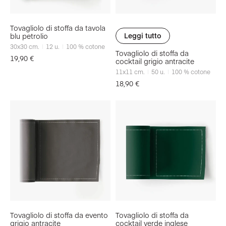
Tovagliolo di stoffa da tavola
Leggi tutto
blu petrolio
30x30
cm.
12
u.
100 % cotone
Tovagliolo di stoffa da
19,90
€
cocktail grigio antracite
11x11
cm.
50
u.
100 % cotone
18,90
€
Tovagliolo di stoffa da evento
Tovagliolo di stoffa da
grigio antracite
cocktail verde inglese