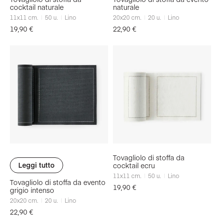
cocktail naturale
naturale
11x11
cm.
50
u.
Lino
20x20
cm.
20
u.
Lino
19,90
€
22,90
€
Tovagliolo di stoffa da
Leggi tutto
cocktail ecru
11x11
cm.
50
u.
Lino
Tovagliolo di stoffa da evento
19,90
€
grigio intenso
20x20
cm.
20
u.
Lino
22,90
€