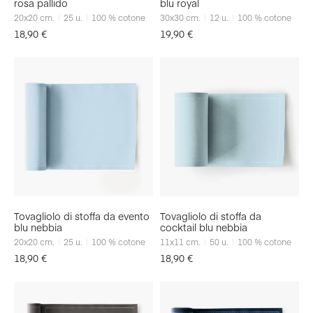
rosa pallido
blu royal
20x20
cm.
25
u.
100 % cotone
30x30
cm.
12
u.
100 % cotone
18,90
€
19,90
€
Tovagliolo di stoffa da evento
Tovagliolo di stoffa da
blu nebbia
cocktail blu nebbia
20x20
cm.
25
u.
100 % cotone
11x11
cm.
50
u.
100 % cotone
18,90
€
18,90
€