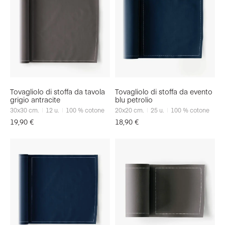
Tovagliolo di stoffa da tavola
Tovagliolo di stoffa da evento
grigio antracite
blu petrolio
30x30
cm.
12
u.
100 % cotone
20x20
cm.
25
u.
100 % cotone
19,90
€
18,90
€