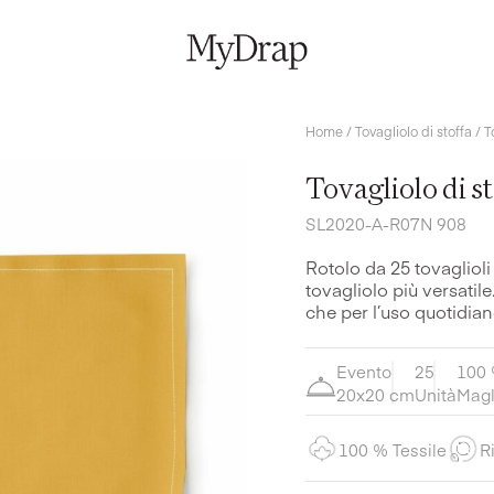
Home
/
Tovagliolo di stoffa
/ T
Tovagliolo di s
SL2020-A-R07N 908
Rotolo da 25 tovaglioli
tovagliolo più versatile.
che per l’uso quotidian
Evento
25
100 
20x20 cm
Unità
Magl
100 % Tessile
Ri