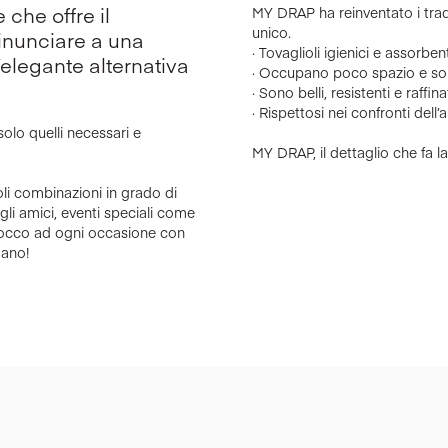
 che offre il
MY DRAP ha reinventato i tradi
unico.
inunciare a una
· Tovaglioli igienici e assorb
elegante alternativa
· Occupano poco spazio e sono
· Sono belli, resistenti e raffin
· Rispettosi nei confronti dell
 solo quelli necessari e
MY DRAP, il dettaglio che fa la
li combinazioni in grado di
gli amici, eventi speciali come
o tocco ad ogni occasione con
mano!