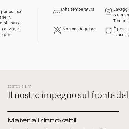
Alta temperatura
Lavaggio
 per cui può
o a man
arle in
Tempera
ra più bassa
 di vita, si
Non candeggiare
È possib
le per
in asciu
SOSTENIBILITÀ
Il nostro impegno sul fronte del
Materiali rinnovabili