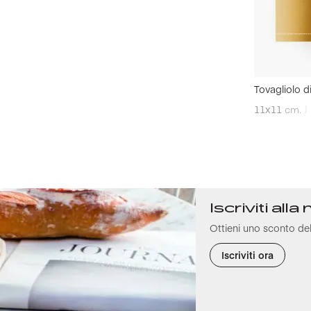
Tovagliolo di
11x11
cm.
Iscriviti all
Ottieni uno sconto de
Iscriviti ora