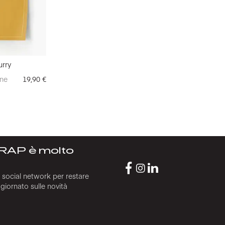
urry
ne
19,90
€
RAP è molto
i social network per restare
iornato sulle novità