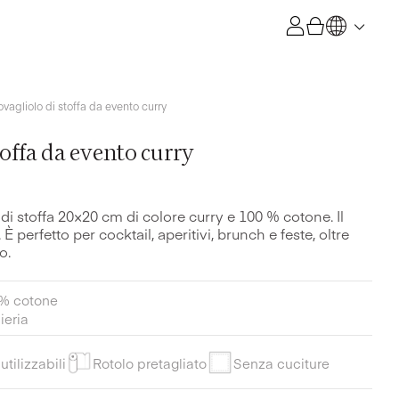
evento
curry
quantità
ovagliolo di stoffa da evento curry
toffa da evento curry
 di stoffa 20×20 cm di colore curry e 100 % cotone. Il
 È perfetto per cocktail, aperitivi, brunch e feste, oltre
o.
% cotone
ieria
utilizzabili
Rotolo pretagliato
Senza cuciture