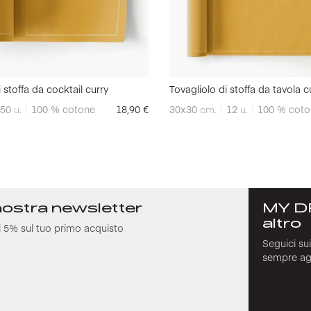
 stoffa da cocktail curry
Tovagliolo di stoffa da tavola c
50
u.
100 % cotone
18,90
€
30x30
cm.
12
u.
100 % coto
a nostra newsletter
MY D
altro
l 5% sul tuo primo acquisto
Seguici su
sempre agg