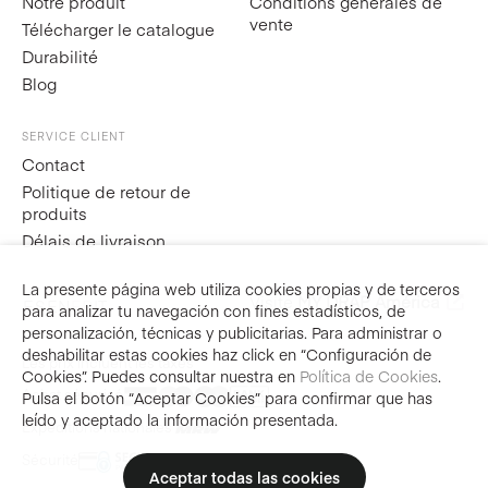
Notre produit
Conditions générales de
vente
Télécharger le catalogue
Durabilité
Blog
SERVICE CLIENT
Contact
Politique de retour de
produits
Délais de livraison
La presente página web utiliza cookies propias y de terceros
Visite
MY DRAP América
ES
EN
FR
IT
para analizar tu navegación con fines estadísticos, de
personalización, técnicas y publicitarias. Para administrar o
deshabilitar estas cookies haz click en “Configuración de
Les prix incluent les taxes
Cookies”. Puedes consultar nuestra en
Política de Cookies
.
Achat sécurisé
Pulsa el botón “Aceptar Cookies” para confirmar que has
leído y aceptado la información presentada.
Expéditions nationales
Sécurité
Aceptar todas las cookies