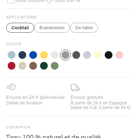
APPLICATIONS
Cocktail
Événements
De table
COLOR
Envois en 24 h (péninsule)
Envois gratuits
Délais de livraison
À partir de 29 € en Espagne
(reste de l’UE à partir de 59 €)
DESCRIPTION
Tissu 100 % naturel et de qualité