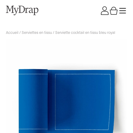
Accueil
/
Serviettes en tissu
/ Serviette cocktail en tissu bleu royal