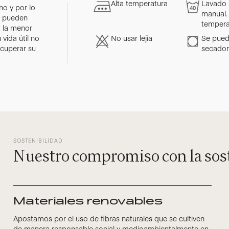
Alta temperatura
Lavado 
o y por lo
manual.
as pueden
tempera
a la menor
vida útil no
No usar lejía
Se pued
ecuperar su
secado
SOSTENIBILIDAD
Nuestro compromiso con la sos
Materiales renovables
Apostamos por el uso de fibras naturales que se cultiven
de manera responsable social y medioambientalmente en