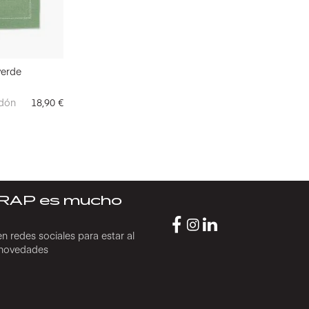
verde
dón
18,90
€
RAP es mucho
n redes sociales para estar al
s novedades