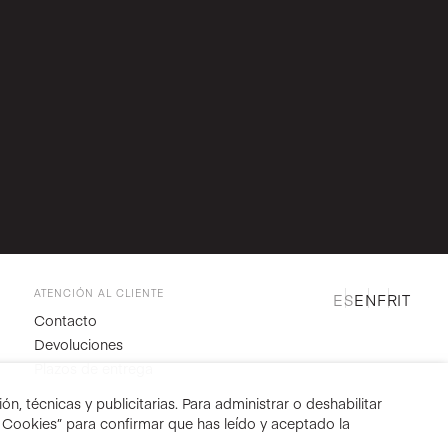
ATENCIÓN AL CLIENTE
ES
EN
FR
IT
Contacto
Devoluciones
Plazos de entrega
n, técnicas y publicitarias. Para administrar o deshabilitar
r Cookies” para confirmar que has leído y aceptado la