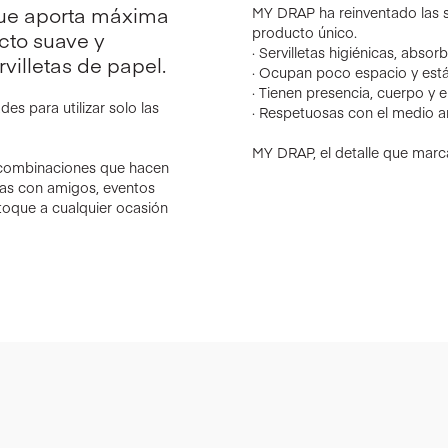
que aporta máxima
MY DRAP ha reinventado las se
producto único.
acto suave y
· Servilletas higiénicas, abso
villetas de papel.
· Ocupan poco espacio y está
· Tienen presencia, cuerpo y 
es para utilizar solo las
· Respetuosas con el medio a
MY DRAP, el detalle que marca
 combinaciones que hacen
nas con amigos, eventos
toque a cualquier ocasión