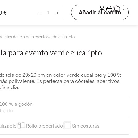
Servilletas
Añadir al carrito
90
€
-
+
de
tela
para
evento
villetas de tela para evento verde eucalipto
verde
eucalipto
ela para evento verde eucalipto
cantidad
 de tela de 20×20 cm en color verde eucalipto y 100 %
más polivalente. Es perfecta para cócteles, aperitivos,
ía a día.
100 % algodón
Tejido
ilizable
Rollo precortado
Sin costuras