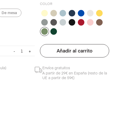
COLOR
De mesa
Servilletas
Añadir al carrito
-
+
de
tela
para
ula)
Envíos gratuitos
evento
A partir de 29€ en España (resto de la
verde
UE a partir de 59€)
eucalipto
cantidad