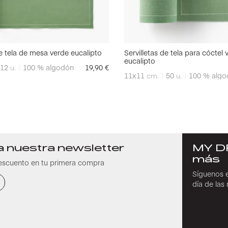
de tela de mesa verde eucalipto
Servilletas de tela para cóctel 
eucalipto
12
u.
100 % algodón
19,90
€
11x11
cm.
50
u.
100 % algo
a nuestra newsletter
MY D
más
escuento en tu primera compra
Síguenos e
día de la