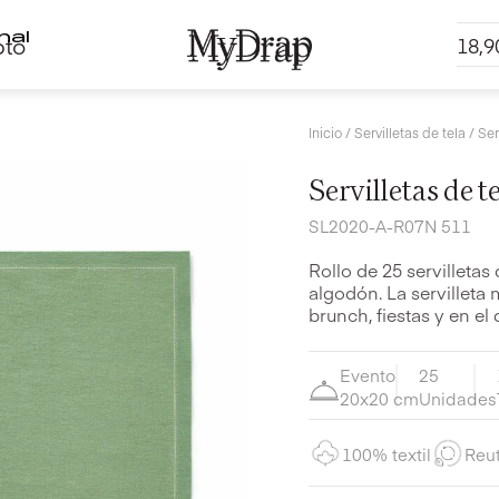
pto
nal
18,
Inicio
/
Servilletas de tela
/ Ser
Servilletas de t
SL2020-A-R07N 511
Rollo de 25 servilletas
algodón. La servilleta 
brunch, fiestas y en el d
Evento
25
20x20 cm
Unidades
100% textil
Reut