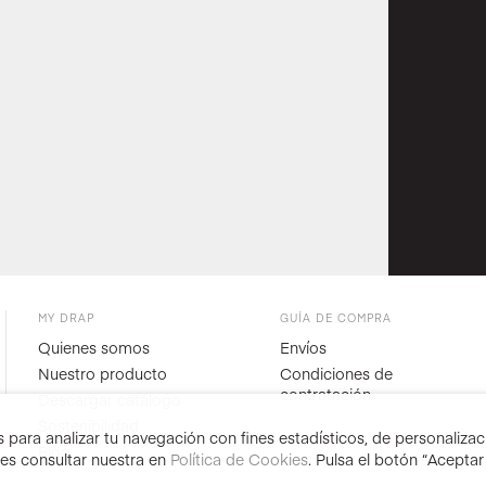
MY DRAP
GUÍA DE COMPRA
Quienes somos
Envíos
Nuestro producto
Condiciones de
contratación
Descargar catálogo
Sostenibilidad
para analizar tu navegación con fines estadísticos, de personalizació
Blog
des consultar nuestra en
Política de Cookies
. Pulsa el botón “Acepta