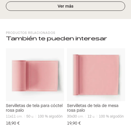
Ver más
PRODUCTOS RELACIONADOS
También te pueden interesar
Servilletas de tela para cóctel
Servilletas de tela de mesa
rosa palo
rosa palo
11x11
cm.
50
u.
100 % algodón
30x30
cm.
12
u.
100 % algodón
18,90
€
19,90
€