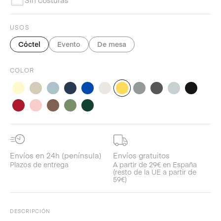
USOS
Cóctel
Evento
De mesa
COLOR
Envíos en 24h (península)
Envíos gratuitos
Plazos de entrega
A partir de 29€ en España
(resto de la UE a partir de
59€)
DESCRIPCIÓN