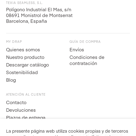
TEXIA SEAMLESS, S.L.
Polígono Industrial El Mas, s/n
08691 Monistrol de Montserrat
Barcelona, España
MY DRAP
GUÍA DE COMPRA
Quienes somos
Envíos
Nuestro producto
Condiciones de
contratación
Descargar catálogo
Sostenibilidad
Blog
ATENCIÓN AL CLIENTE
Contacto
Devoluciones
Plazos de entrega
La presente página web utiliza cookies propias y de terceros
Visitar
MY DRAP América
ES
EN
FR
IT