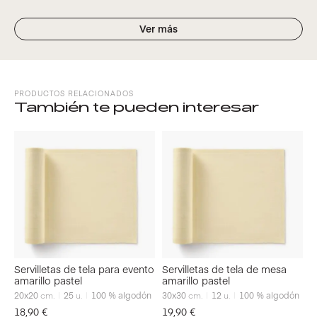
Ver más
PRODUCTOS RELACIONADOS
También te pueden interesar
Servilletas de tela para evento
Servilletas de tela de mesa
amarillo pastel
amarillo pastel
20x20
cm.
25
u.
100 % algodón
30x30
cm.
12
u.
100 % algodón
18,90
€
19,90
€