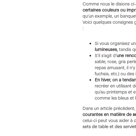
Comme nous le disions ci
certaines couleurs ou impr
qu’un exemple, un banquet d
Voici quelques consignes g
:
Si vous organisez u
lumineuses,
tandis qu
S’il s’agit d’
une renco
sable, rose, gris perle
repas amusant, il n’
fuchsia, etc.) ou de
En hiver, on a tenda
recréer en utilisant 
qu’au printemps et e
comme les bleus et l
Dans un article précédent
courantes en matière de
s
celui-ci peut vous aider à c
sets de table et des servie