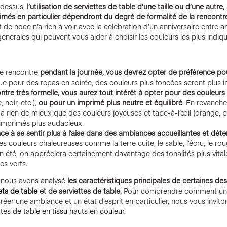
-dessus,
l’utilisation de serviettes de table d’une taille ou d’une autre,
imés en particulier dépendront du degré de formalité de la rencontr
e noce n’a rien à voir avec la célébration d’un anniversaire entre a
énérales qui peuvent vous aider à choisir les couleurs les plus indiq
ne rencontre
pendant la journée, vous devrez opter de préférence pou
e pour des repas en soirée, des couleurs plus foncées seront plus i
ntre très formelle, vous aurez tout intérêt à opter pour des couleurs
, noir, etc.),
ou pour un imprimé plus neutre et équilibré
. En revanch
y a rien de mieux que des couleurs joyeuses et tape-à-l’œil (orange, 
s imprimés plus audacieux.
nce à se sentir plus à l’aise dans des ambiances accueillantes et dét
des couleurs chaleureuses comme la terre cuite, le sable, l’écru, le roug
n été, on appréciera certainement davantage des tonalités plus vitale
es verts.
, nous avons analysé
les caractéristiques principales de certaines des
ets de table
et de serviettes de table.
Pour comprendre comment un 
réer une ambiance et un état d’esprit en particulier, nous vous invitons
ttes de table en tissu hauts en couleur.