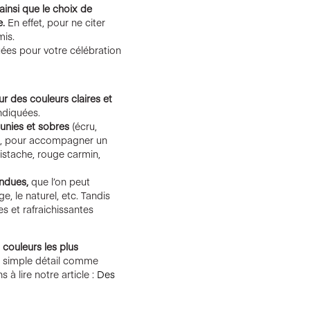
 ainsi que le choix de
e.
En effet, pour ne citer
mis.
uées pour votre célébration
r des couleurs claires et
ndiquées.
 unies et sobres
(écru,
e, pour accompagner un
pistache, rouge carmin,
endues,
que l’on peut
e, le naturel, etc. Tandis
s et rafraichissantes
 couleurs les plus
simple détail comme
 à lire notre article :
Des