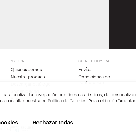
MY DRAP
GUÍA DE COMPRA
Quienes somos
Envíos
Nuestro producto
Condiciones de
contratación
Descargar catálogo
Sostenibilidad
para analizar tu navegación con fines estadísticos, de personalizació
Blog
des consultar nuestra en
Política de Cookies
. Pulsa el botón “Acepta
cookies
Rechazar todas
ridad