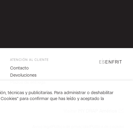
ATENCIÓN AL CLIENTE
ES
EN
FR
IT
Contacto
Devoluciones
Plazos de entrega
n, técnicas y publicitarias. Para administrar o deshabilitar
r Cookies” para confirmar que has leído y aceptado la
Visitar
MY DRAP América
Aviso legal
Política de privacidad
Política de cookies