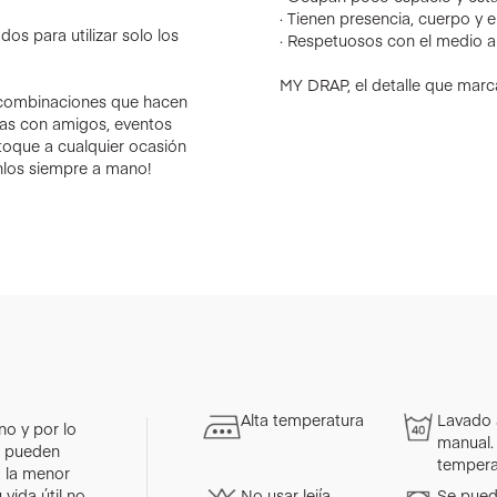
· Tienen presencia, cuerpo y 
dos para utilizar solo los
· Respetuosos con el medio a
MY DRAP, el detalle que marca
 combinaciones que hacen
nas con amigos, eventos
toque a cualquier ocasión
Tenlos siempre a mano!
Alta temperatura
Lavado 
o y por lo
manual.
as pueden
tempera
a la menor
vida útil no
No usar lejía
Se pued