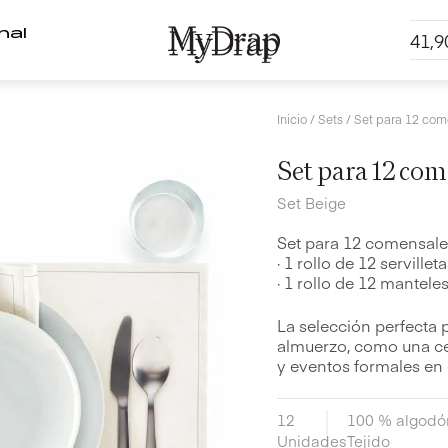
nal
41,
Inicio
/
Sets
/ Set para 12 com
Set para 12 com
Set Beige
Set para 12 comensale
· 1 rollo de 12 serville
· 1 rollo de 12 mantel
La selección perfecta p
almuerzo, como una cen
y eventos formales en 
12
100 % algodó
Unidades
Tejido