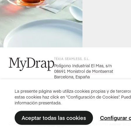
TEXIA SEAMLESS, S.L.
Polígono Industrial El Mas, s/n
08691 Monistrol de Montserrat
Barcelona, España
La presente página web utiliza cookies propias y de terceros 
estas cookies haz click en “Configuración de Cookies”. Pue
información presentada.
**Los precios incluyen impuestos
Aceptar todas las cookies
Configurar 
Compra segura
Envíos nacionales
Segu