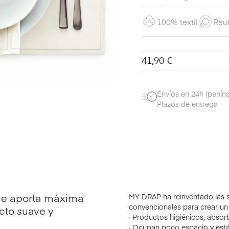
100% textil
Reut
41,90
€
Envíos en 24h (peníns
Plazos de entrega
que aporta máxima
MY DRAP ha reinventado las se
convencionales para crear un
acto suave y
· Productos higiénicos, absor
· Ocupan poco espacio y está