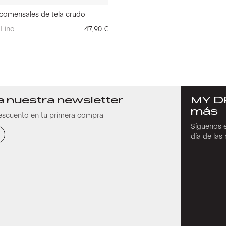
 comensales de tela crudo
Lino
47,90
€
a nuestra newsletter
MY D
más
escuento en tu primera compra
Síguenos e
día de la