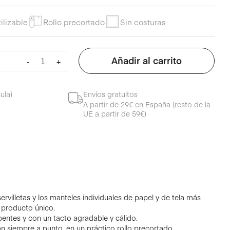
ilizable
Rollo precortado
Sin costuras
Set
Añadir al carrito
-
+
para
12
comensales
ula)
Envíos gratuitos
de
A partir de 29€ en España (resto de la
tela
UE a partir de 59€)
crudo
cantidad
rvilletas y los manteles individuales de papel y de tela más
 producto único.
bentes y con un tacto agradable y cálido.
n siempre a punto, en un práctico rollo precortado.