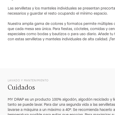
Las servilletas y los manteles individuales se presentan precorta
necesarios y guardar el resto ocupando el mínimo espacio.
Nuestra amplia gama de colores y formatos permite múltiples
que cada mesa sea única. Para fiestas, cócteles, comidas y ce
especiales como bodas y bautizos o para uso diario. Añade tu 
con estas servilletas y manteles individuales de alta calidad. ¡
LAVADO Y MANTENIMIENTO
Cuidados
MY DRAP es un producto 100% algodón, algodón reciclado y lin
tanto se puede lavar. Para dar una segunda vida a las servillet
lavarse a máquina a un máximo a 40º. Se recomienda hacerlo 
temperatura posible para evitar que encojan. Para maximizar su 