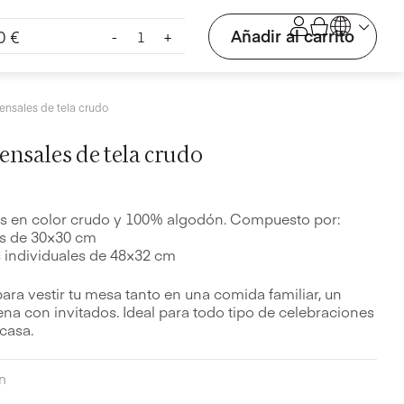
Set
Añadir al carrito
90
€
-
+
para
12
comensales
de
ensales de tela crudo
tela
crudo
ensales de tela crudo
cantidad
s en color crudo y 100% algodón. Compuesto por:
tas de 30×30 cm
es individuales de 48×32 cm
ara vestir tu mesa tanto en una comida familiar, un
a con invitados. Ideal para todo tipo de celebraciones
casa.
n