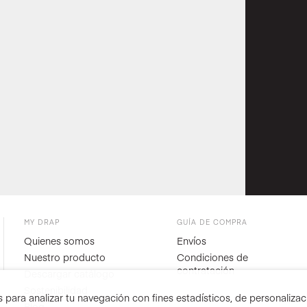
MY DRAP
GUÍA DE COMPRA
Quienes somos
Envíos
Nuestro producto
Condiciones de
contratación
Descargar catálogo
Sostenibilidad
para analizar tu navegación con fines estadísticos, de personalizació
Blog