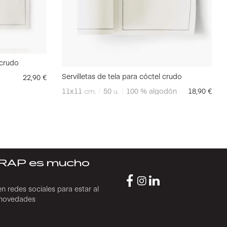
 crudo
Servilletas de tela para cóctel crudo
22,90
€
11x11
cm.
50
u.
100 % algodón
18,90
€
RAP es mucho
n redes sociales para estar al
s novedades