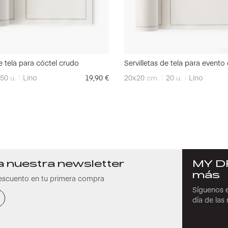
de tela para cóctel crudo
Servilletas de tela para evento
50
u.
Lino
19,90
€
20x20
cm.
20
u.
Lino
a nuestra newsletter
MY D
más
escuento en tu primera compra
Síguenos e
día de la