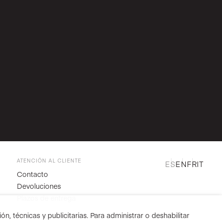
ATENCIÓN AL CLIENTE
ES
EN
FR
IT
Contacto
Devoluciones
Plazos de entrega
n, técnicas y publicitarias. Para administrar o deshabilitar