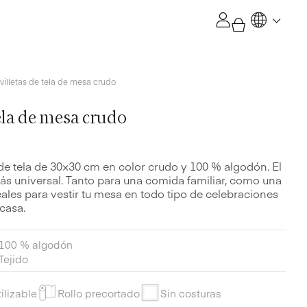
mesa
crudo
cantidad
villetas de tela de mesa crudo
tela de mesa crudo
s de tela de 30×30 cm en color crudo y 100 % algodón. El
ás universal. Tanto para una comida familiar, como una
eales para vestir tu mesa en todo tipo de celebraciones
casa.
100 % algodón
Tejido
ilizable
Rollo precortado
Sin costuras