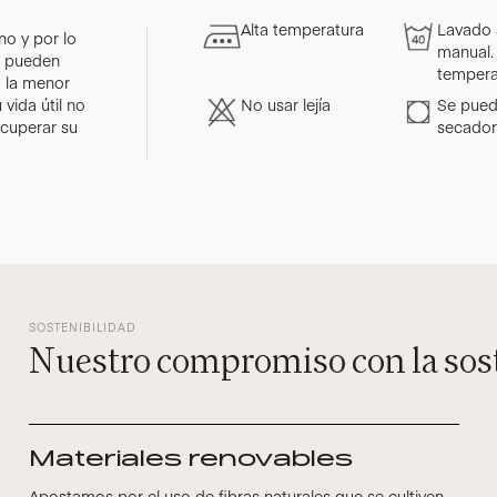
Alta temperatura
Lavado 
o y por lo
manual.
as pueden
tempera
a la menor
vida útil no
No usar lejía
Se pued
ecuperar su
secado
SOSTENIBILIDAD
Nuestro compromiso con la sos
Materiales renovables
Apostamos por el uso de fibras naturales que se cultiven