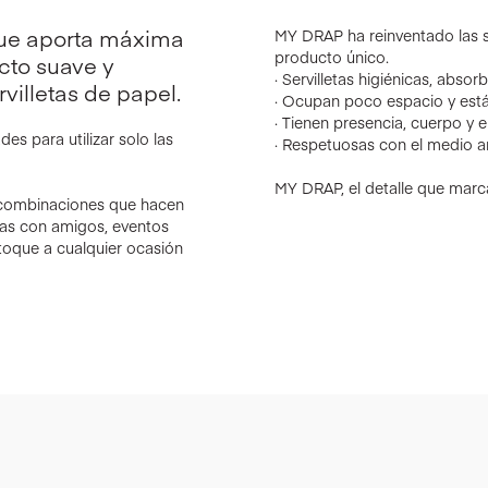
que aporta máxima
MY DRAP ha reinventado las se
producto único.
acto suave y
· Servilletas higiénicas, abso
villetas de papel.
· Ocupan poco espacio y está
· Tienen presencia, cuerpo y 
es para utilizar solo las
· Respetuosas con el medio a
MY DRAP, el detalle que marca
 combinaciones que hacen
nas con amigos, eventos
toque a cualquier ocasión