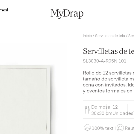
nal
Inicio
/
Servilletas de tela
/ Ser
Servilletas de 
SL3030-A-R05N 101
Rollo de 12 servilleta
tamaño de servilleta m
cena con invitados. Id
y eventos formales en 
De mesa
12
30x30 cm
Unidades
100% textil
Reut