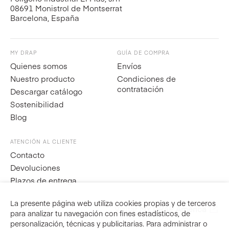
08691 Monistrol de Montserrat
Barcelona, España
MY DRAP
GUÍA DE COMPRA
Quienes somos
Envíos
Nuestro producto
Condiciones de
contratación
Descargar catálogo
Sostenibilidad
Blog
ATENCIÓN AL CLIENTE
Contacto
Devoluciones
Plazos de entrega
La presente página web utiliza cookies propias y de terceros
Visitar
MY DRAP América
ES
EN
FR
IT
para analizar tu navegación con fines estadísticos, de
personalización, técnicas y publicitarias. Para administrar o