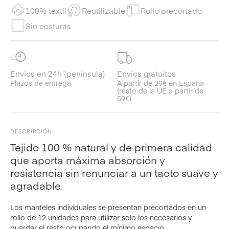
100% textil
Reutilizable
Rollo precortado
Sin costuras
Envíos en 24h (península)
Envíos gratuitos
Plazos de entrega
A partir de 29€ en España
(resto de la UE a partir de
59€)
DESCRIPCIÓN
Tejido 100 % natural y de primera calidad
que aporta máxima absorción y
resistencia sin renunciar a un tacto suave y
agradable.
Los manteles individuales se presentan precortados en un
rollo de 12 unidades para utilizar solo los necesarios y
guardar el resto ocupando el mínimo espacio.