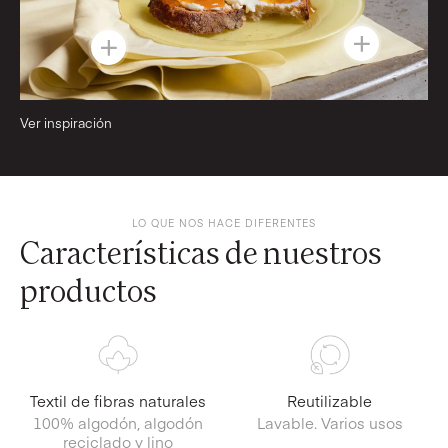
Ver inspiración
LO QUE NOS HACE DIFERENTES
Características de nuestros
productos
Textil de fibras naturales
Reutilizable
100% algodón, algodón
Lavable. Varios usos
reciclado y lino