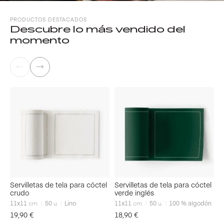
PRODUCTOS DESTACADOS
Descubre lo más vendido del
momento
Servilletas de tela para cóctel
Servilletas de tela para cóctel
crudo
verde inglés
M
a
11x11
cm.
50
u.
Lino
11x11
cm.
50
u.
100 % algodón
4
19,90
€
18,90
€
2