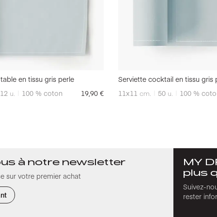
table en tissu gris perle
Serviette cocktail en tissu gris 
12
u.
100 % coton
19,90
€
11x11
cm.
50
u.
100 % coto
ous à notre newsletter
MY DR
plus 
e sur votre premier achat
Suivez-nou
ant
rester inf