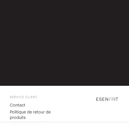
SERVICE CLIENT
ES
EN
FR
IT
Contact
Politique de retour de
produits
Délais de livraison