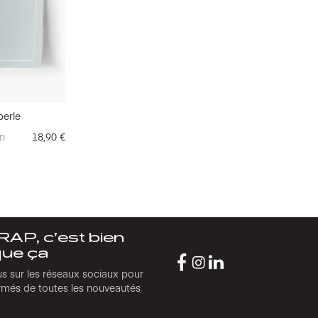
perle
n
18,90
€
AP, c’est bien
que ça
s sur les réseaux sociaux pour
ormés de toutes les nouveautés