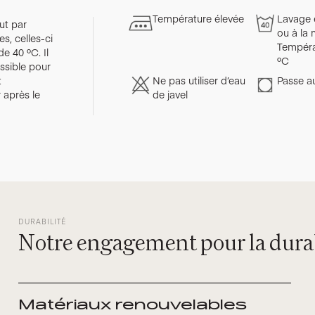
Température élevée
Lavage 
ut par
ou à la 
s, celles-ci
Tempéra
e 40 ºC. Il
ºC
ssible pour
t
Ne pas utiliser d’eau
Passe a
 après le
de javel
DURABILITÉ
Notre engagement pour la durab
Matériaux renouvelables