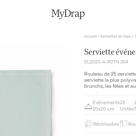
Accueil
/
Serviettes en tissu
/ 
Serviette événe
SL2020-A-R07N 304
Rouleau de 25 serviette
serviette la plus polyval
brunchs, les fêtes et au
Événements
25
20x20 cm
Unités
T
Réutilisable
Rou