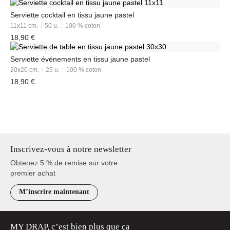
Serviette cocktail en tissu jaune pastel
11x11
cm.
50
u.
100 % coton
18,90
€
Serviette événements en tissu jaune pastel
20x20
cm.
25
u.
100 % coton
18,90
€
Inscrivez-vous à notre newsletter
Obtenez 5 % de remise sur votre
premier achat
M’inscrire maintenant
MY DRAP, c’est bien plus que ça