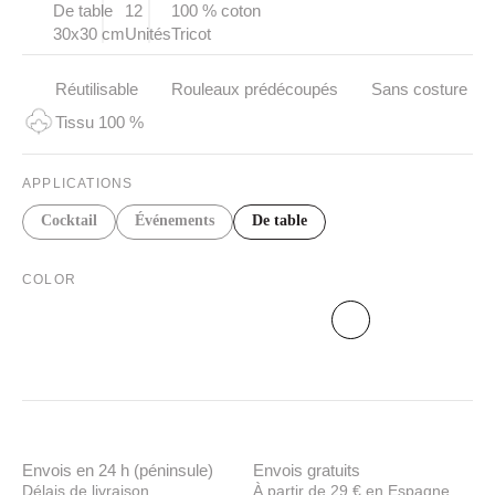
De table
12
100 % coton
30x30 cm
Unités
Tricot
Réutilisable
Rouleaux prédécoupés
Sans costure
Tissu 100 %
APPLICATIONS
Cocktail
Événements
De table
COLOR
Envois en 24 h (péninsule)
Envois gratuits
Délais de livraison
À partir de 29 € en Espagne