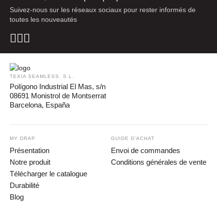
Suivez-nous sur les réseaux sociaux pour rester informés de
toutes les nouveautés
TEXIA SEAMLESS, S.L.
Polígono Industrial El Mas, s/n
08691 Monistrol de Montserrat
Barcelona, España
MY DRAP
GUIDE D’ACHAT
Présentation
Envoi de commandes
Notre produit
Conditions générales de vente
Télécharger le catalogue
Durabilité
Blog