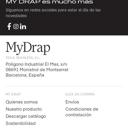
MY DRAP es mucho más
Síguenos en redes sociales para estar al día de las
novedades
TEXIA SEAMLESS, S.L.
Polígono Industrial El Mas, s/n
08691 Monistrol de Montserrat
Barcelona, España
MY DRAP
GUÍA DE COMPRA
Quienes somos
Envíos
Nuestro producto
Condiciones de
contratación
Descargar catálogo
Sostenibilidad