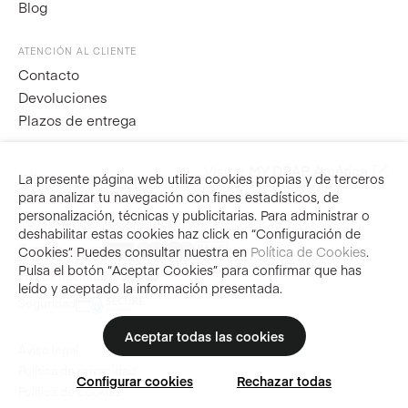
Blog
ATENCIÓN AL CLIENTE
Contacto
Devoluciones
Plazos de entrega
Visitar
MY DRAP América
ES
La presente página web utiliza cookies propias y de terceros
para analizar tu navegación con fines estadísticos, de
personalización, técnicas y publicitarias. Para administrar o
**Los precios incluyen impuestos
deshabilitar estas cookies haz click en “Configuración de
Compra segura
Cookies”. Puedes consultar nuestra en
Política de Cookies
.
Pulsa el botón “Aceptar Cookies” para confirmar que has
Envíos nacionales
leído y aceptado la información presentada.
Seguridad
Aceptar todas las cookies
Aviso legal
Política de privacidad
Configurar cookies
Rechazar todas
Política de cookies